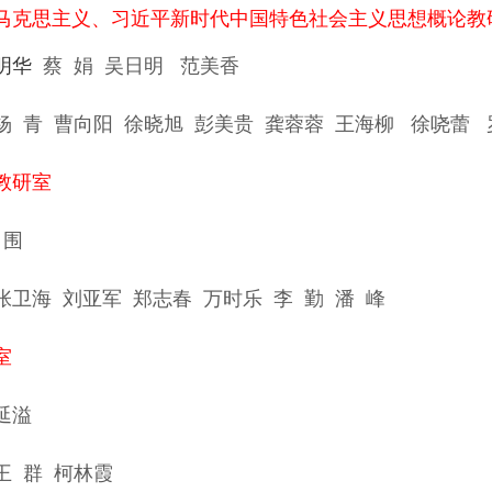
马克思主义、习近平新时代中国特色社会主义思想概论教
明华
蔡 娟
吴日明
范美香
杨 青
曹向阳
徐晓旭
彭美贵
龚蓉蓉
王海柳
徐哓蕾
教研室
 围
张卫海
刘亚军
郑志春
万时乐
李 勤
潘 峰
室
延溢
王 群
柯林霞