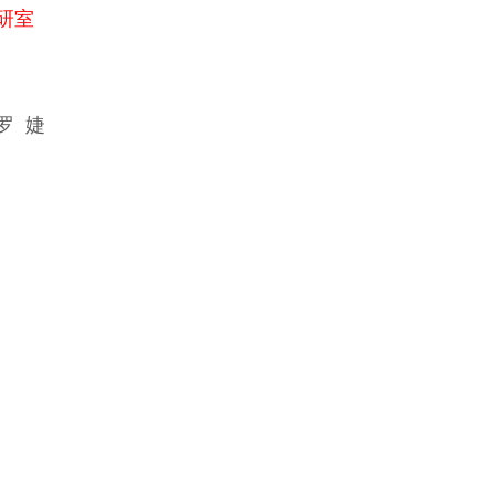
研室
罗 婕