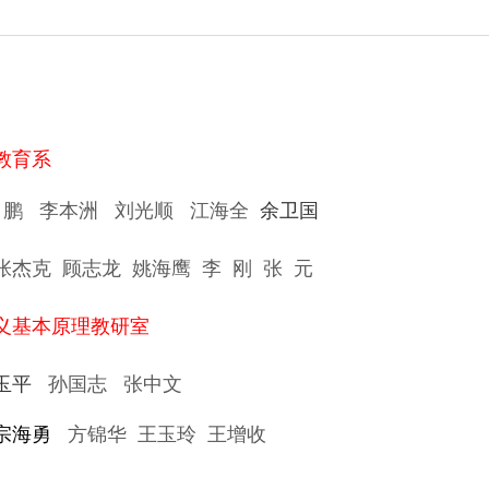
教育系
 鹏
李本洲
刘光顺
江海全
余卫国
张杰克
顾志龙
姚海鹰
李 刚
张 元
义基本原理教研室
顾玉平
孙国志
张中文
宗海勇
方锦华
王玉玲
王增收