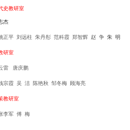
代史教研室
志杰
姚正平
刘远柱
朱丹彤
范科霞
郑智辉
赵 争
朱 明
教研室
云雷
唐庆鹏
钱宗霞
吴 洁
陈艳秋
邹冬梅
顾海亮
策教研室
张李军
傅 梅